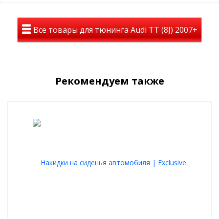
Материал
Велюр – востребованный обивочный материал. Его широкого
Все товары для тюнинга Audi TT (8J) 2007+
используют при изготовлении автомобильных аксессуаров. Он
не греется на солнце, красиво, богато и одновременно уютно
выглядит.
Велюровые накидки для кресел стойко переносят
механические воздействия, надежно защищают само сидение
Рекомендуем также
от грязи, пыли и влаги.
Роскошный вид
Любой салон автомобиля приобретет премиальный, изящный и
стильный вид
Абсолютный комфорт
Накидки используются крыглый год, они согреют зимой и
подарят комфорт летом
Качественный материал
При изготовлении используются материалы и фурнитура
высшего качества и износостойкости
Плюсы накидок на сидения из велюра