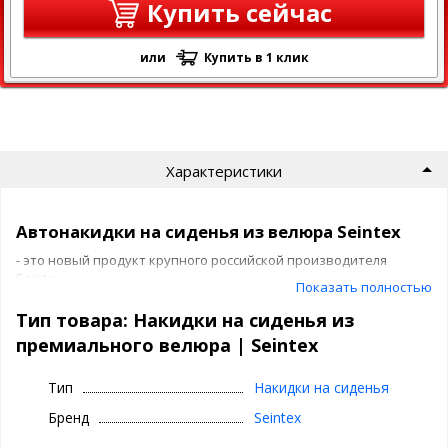
Купить сейчас
или
Купить в 1 клик
Характеристики
Автонакидки на сиденья из велюра Seintex
- это новый продукт крупного российской производителя
Seintex.
Показать полностью
Тип товара: Накидки на сиденья из
Cтильный и индивидуальный интерьер
премиального велюра | Seintex
автомобиля с защитой от повреждений и
загрязнений
Тип
Накидки на сиденья
Основные преимущества накидок
Бренд
Seintex
Сеинтекс