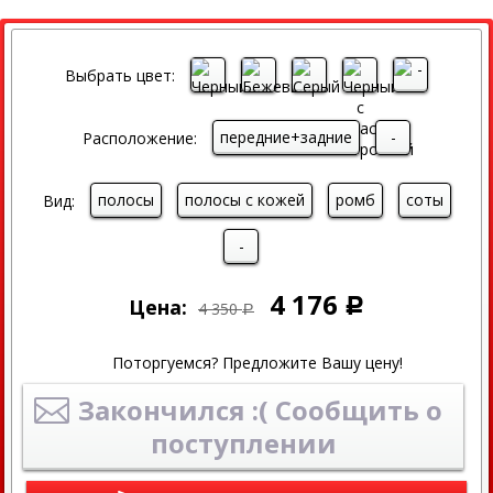
СКИДКА
Выбрать цвет:
передние+задние
-
Расположение:
полосы
полосы с кожей
ромб
соты
Вид:
-
4 176
Цена:
Р
4 350
Р
Поторгуемся? Предложите Вашу цену!
Закончился :( Сообщить о
поступлении