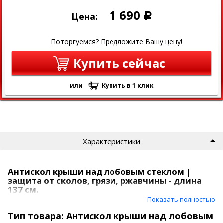
1 690
Цена:
Р
Поторгуемся? Предложите Вашу цену!
Купить сейчас
или
Купить в 1 клик
Характеристики
Антискол крыши над лобовым стеклом |
защита от сколов, грязи, ржавчины - длина
137 см.
Показать полностью
Поможет
избежать сколов
на новых авто или
скроет старые
Тип товара: Антискол крыши над лобовым
сколы и
очаги ржавчины
над лобовым стеклом - излюбенное