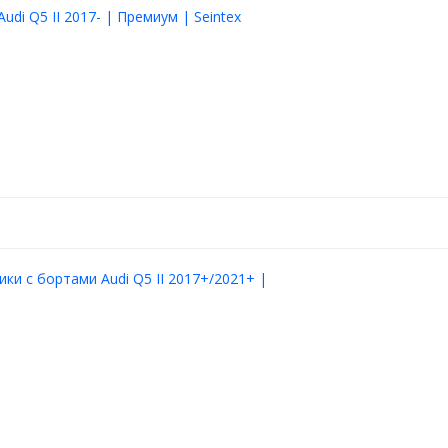
udi Q5 II 2017- | Премиум | Seintex
 под каждую модель
тво разное для каждого
отнитель
ики с бортами Audi Q5 II 2017+/2021+ |