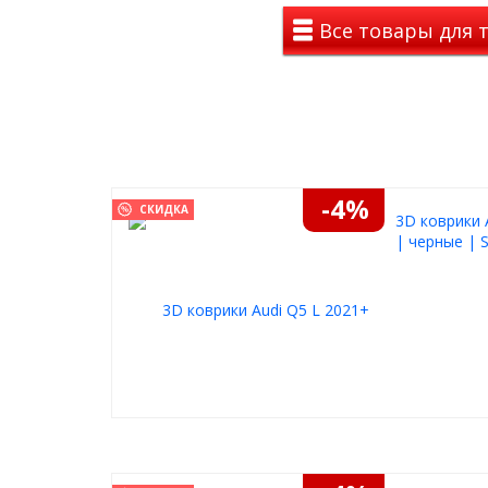
обязательства в течении 12 месяцев со дня прод
Все товары для т
потребителем условий транспортировки, хранения
Почему автопороги есть у каждого второго в
внедорожника
легко залезть ребенку в машину
"возьмут удар на себя" при неудачной парк
удобно садиться в автомобиль с высоким к
просто грузить багаж на крышу
защищат от грязи из-под колес
-4%
СКИДКА
штаны остаются чистыми
3D коврики 
| черные | S
Преимущество порогов для Audi 
Каркас выдерживает нагрузку в 200 кг
Только мы используем профильный каркас по все
ударостойкости
Защищают от скольжения обуви в любую пог
Благодаря насечкам на алюминиевом листе
Заглушки не вылетают
Заглушки запрессованы и не вылетаю
Удобная, широкая площадка