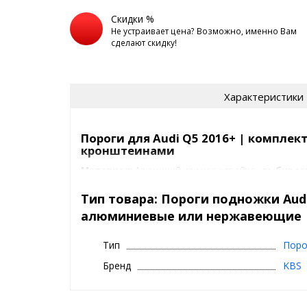
Скидки %
Не устраивает цена? Возможно, именно Вам
сделают скидку!
Характеристики
Пороги для Audi Q5 2016+ | комплек
кронштеинами
Материал:
Алюминий или нержавейка -
выбирае
Установка:
Рамная
Тип товара: Пороги подножки Audi
алюминиевые или нержавеющие
Комплектность:
В комплект порогов входят пер
метизы, с помощью которых пороги устанавливаю
автомобиля.Переходные кронштейны, предназнач
Тип
Поро
авто, разрабатываются индивидуально для каждог
Бренд
KBS
уникальна, учитывает геометрию автомобиля так
сверления дополнительных отверстий и прочих в
Гарантийные условия:
Предприятие-изготовите