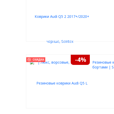
-4%
СКИДКА
Резиновые к
бортами | S