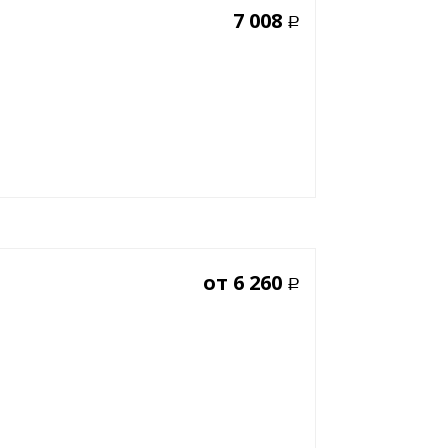
7 008
Р
от
6 260
Р