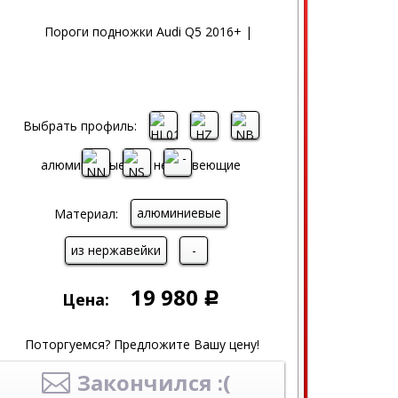
Выбрать профиль:
алюминиевые
Материал:
из нержавейки
-
19 980
Цена:
Р
Поторгуемся? Предложите Вашу цену!
Закончился :(