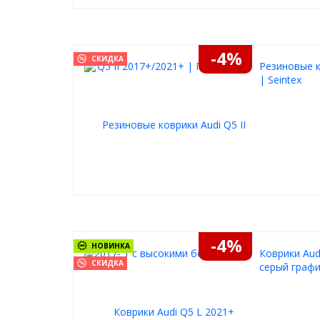
-4%
СКИДКА
Резиновые к
| Seintex
-4%
НОВИНКА
Коврики Aud
СКИДКА
серый графи