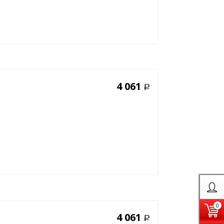
4 061
Р
0
4 061
Р