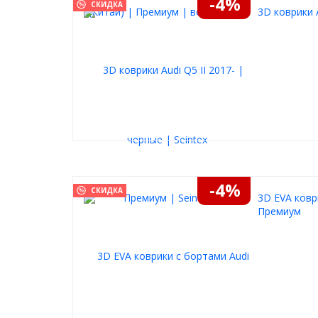
-4%
СКИДКА
Пороги дают надежную опору при посадке
3D коврики A
Точно подойдут вашему автомобилю
Штатные крепления разработаны индивидуально
автомобиля (внешний вид креплений и их количес
автомобиля)
Не «бренчат»
Между листом алюминия и каркасом проложен упл
-4%
СКИДКА
3D EVA ковр
Премиум