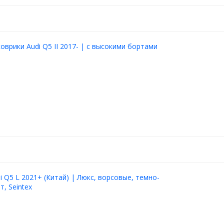
оврики Audi Q5 II 2017- | с высокими бортами
i Q5 L 2021+ (Китай) | Люкс, ворсовые, темно-
т, Seintex