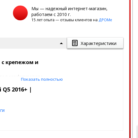
Мы — надежный интернет-магазин,
работаем с 2010 г.
15 лет опыта — отзывы клиентов на
ДРОМе
Характеристики
т с крепежом и
те в конфигураторе
Показать полностью
 Q5 2016+ |
еходные кронштейны, крепеж и
тся в штатные места
енные для крепления к кузову
ги
о автомобиля. Конструкция их
им образом, чтобы избежать
мешательств.
ль исполняет гарантийные