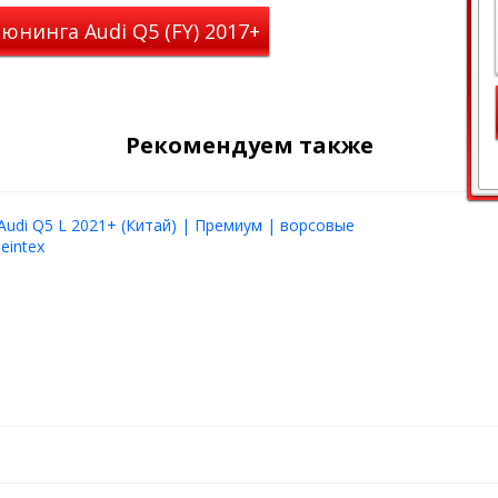
ажи при соблюдении
юнинга Audi Q5 (FY) 2017+
, монтажа и эксплуатации.
ладельца кроссовера или
овке или ДТП
Рекомендуем также
лиренсом
Audi Q5 L 2021+ (Китай) | Премиум | ворсовые
eintex
Q5 2016+
й длине порога для повышения
оду