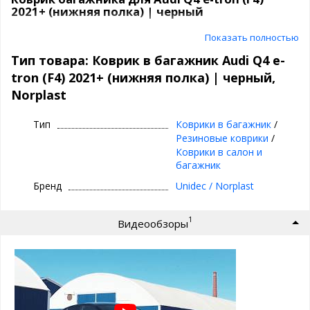
2021+ (нижняя полка) | черный
Показать полностью
Полиуретановый автомобильный коврик в багажник Norplast
Материал: Полиуретан
Тип товара: Коврик в багажник Audi Q4 e-
Цвет: черный
tron (F4) 2021+ (нижняя полка) | черный,
Особенности коврика в багажник
Norplast
Norplast на Audi Q4 e-tron (F4) 2021+
(нижняя полка):
Тип
Коврики в багажник
/
Резиновые коврики
/
высокие бортики 2-3 см
Коврики в салон и
легко чистить
багажник
точно повторяет форму багажника
не пахнет
Бренд
Unidec / Norplast
не деформируются
работает от -50 до +50 градусов
малый вес
1
Видеообзоры
гибкость материала
не подвержен хим. веществам