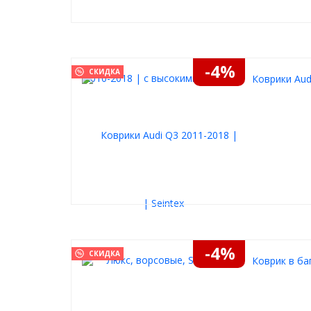
-4%
СКИДКА
Коврики Aud
-4%
СКИДКА
Коврик в ба