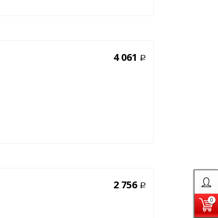
4 061
Р
2 756
Р
0