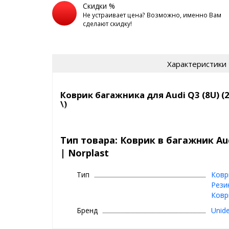
Скидки %
Не устраивает цена? Возможно, именно Вам
сделают скидку!
Характеристики
Коврик багажника для Audi Q3 (8U) (
\)
Полиуретановый автомобильный коврик в багажни
Материал: Полиуретан
Тип товара: Коврик в багажник Aud
Цвет: Черный
| Norplast
Габариты и вес упаковки: 90х120x2 см, 2.5 кг
Подходит для:
Тип
Ковр
AUDI Q3 8U 2011-2014
Рези
AUDI Q3 8U 2014-
Ковр
Особенности коврика в багажник 
Бренд
Unide
высокие бортики 2-3 см