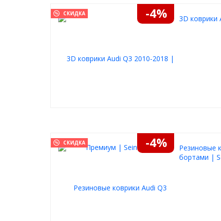
-4%
СКИДКА
3D коврики 
-4%
СКИДКА
Резиновые к
бортами | S