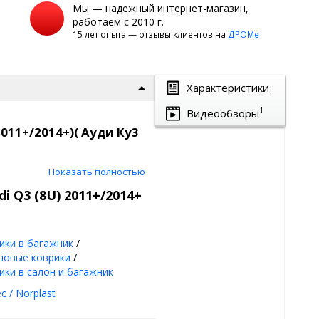
Мы — надежный интернет-магазин,
работаем с 2010 г.
15 лет опыта — отзывы клиентов на
ДРОМе
Характеристики
1
Видеообзоры
2011+/2014+)( Ауди Ку3
Показать полностью
к Norplast
i Q3 (8U) 2011+/2014+
ики в багажник
/
новые коврики
/
ики в салон и багажник
Norplast:
c / Norplast