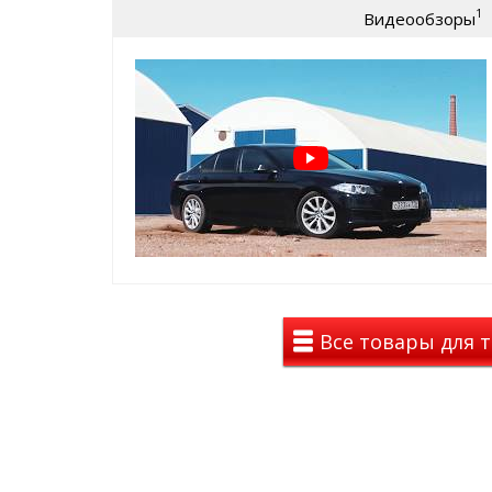
легко чистить
1
Видеообзоры
точно повторяет форму багажника
не пахнет
не деформируются
работает от -50 до +50 градусов
малый вес
гибкость материала
не подвержен хим. веществам
Все товары для т