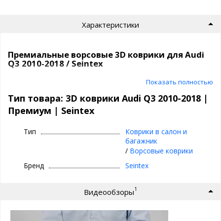
Характеристики
Премиальные ворсовые 3D коврики для Audi
Q3 2010-2018 / Seintex
Текстильные 3D коврики премиум класса
Показать полностью
| Seintex
Тип товара: 3D коврики Audi Q3 2010-2018 |
Премиум | Seintex
⊕ идеальное сочетание материалов:
ворсовый верх, вспененная основа,
Тип
Коврики в салон и
непромокаемый слой и антискользящее
багажник
покрытие
/
Ворсовые коврики
⊕ надежно фиксируются, так как сделаны под
Бренд
Seintex
оригинальный крепеж, идельно повторяют
геометрию пола авто
1
Видеообзоры
⊕ используются каждый день круглый год -
лето, осень, зима, весна
⊕ имеют нестираемый подпятник