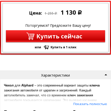
1 130
Цена:
Р
1 255
Р
Поторгуемся? Предложите Вашу цену!
Купить сейчас
или
Купить в 1 клик
Характеристики
Чехол
для
Alphard
– это современный вариант защиты
ключа
зажигания автомобиля от царапин и загрязнений. Каждый
автолюбитель замечал, что со временем
ключ
зажигания
автомобиля покрывается царапинами. Это вызвано касанием
Показать полностью
ключа
с другими предметами, например ключами и т.д.