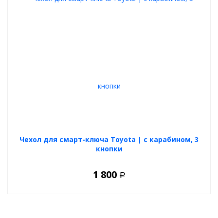
уже не будет соприкасаться с другими ключами или брелоками на
связке.
Данный
автомобильный аксессуар
можно считать как полезным,
так и приятным подарком для любого владельца авто.
Предлагаемый вариант
чехла
выполнен и разработан специально
для
Alphard
.
Чехол для смарт-ключа Toyota | с карабином, 3
кнопки
1 800
Р