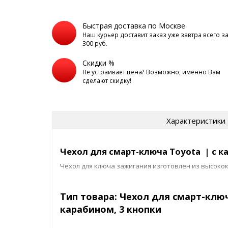
Быстрая доставка по Москве
Наш курьер доставит заказ уже завтра всего з
300 руб.
Скидки %
Не устраивает цена? Возможно, именно Вам
сделают скидку!
Характеристики
Чехол для смарт-ключа Toyota | с к
Чехол для ключа зажигания изготовлен из высоко
Стоек к загрязнениям, повреждениям и царапинам
Тип товара: Чехол для смарт-ключ
Защитит ключ при падениях и ударах.
карабином, 3 кнопки
Имеет стильный внешний вид.