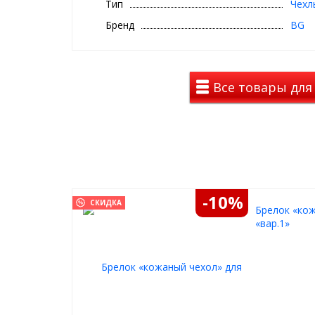
Тип
Чехл
Станет полезным аксессуаром и приятным подарк
Бренд
BG
Этот вариант чехла специально разработали для
Доступные цвета нити:
Все товары для
черный
синий
красный
-10%
СКИДКА
Брелок «кож
«вар.1»