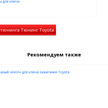
ы для ключа
ом для автовладельца.
 автомобильных ключей Toyota
 тюнинга Тюнинг Toyota
Рекомендуем также
аный чехол» для ключа зажигания Toyota