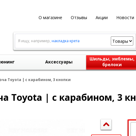
О магазине
Отзывы
Акции
Новости
Я ищу, например,
накладка крета
Шильды, эмблемы,
юнинг
Аксессуары
брелоки
ча Toyota | с карабином, 3 кнопки
а Toyota | с карабином, 3 к