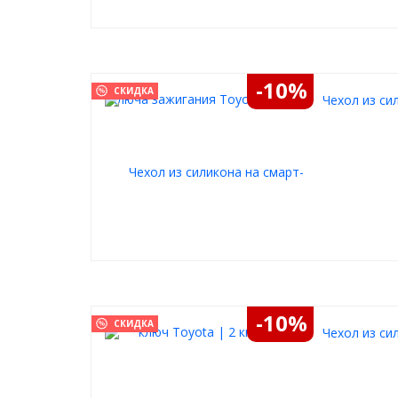
-10%
СКИДКА
Чехол из си
-10%
СКИДКА
Чехол из си