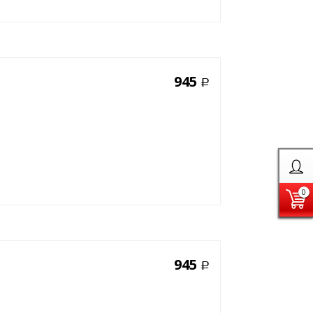
945
Р
0
945
Р