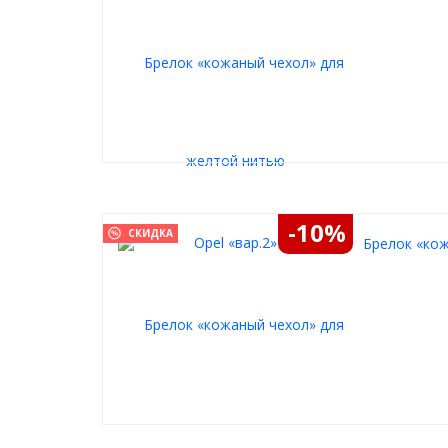
-10%
СКИДКА
Брелок «кож