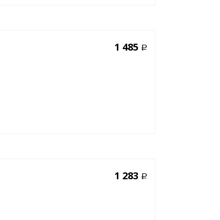
1 485
Р
1 283
Р