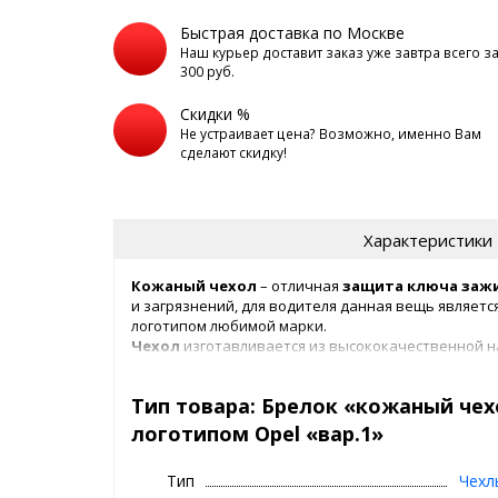
Быстрая доставка по Москве
Наш курьер доставит заказ уже завтра всего з
300 руб.
Скидки %
Не устраивает цена? Возможно, именно Вам
сделают скидку!
Характеристики
Кожаный чехол
– отличная
защита ключа
заж
и загрязнений, для водителя данная вещь являетс
логотипом любимой марки.
Чехол
изготавливается из высококачественной н
данного материала не случаен, натуральная кожа 
повреждениям и отлично переносит загрязнения.
Тип товара: Брелок «кожаный чех
Данный
чехол
является универсальным решение
использовании
чехла для ключа
уже не возникн
логотипом Opel «вар.1»
карманами, в свою очередь
ключ
будет надежно 
Тип
Чехл
На каждом
ключе
нанесен методом тиснения лого