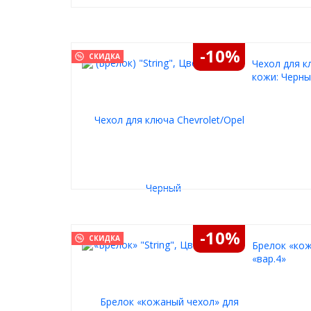
-10%
СКИДКА
Чехол для кл
кожи: Черн
-10%
СКИДКА
Брелок «кож
«вар.4»