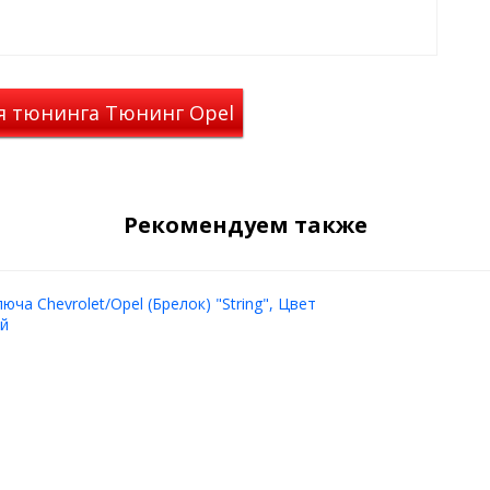
едусмотрены крепежные
 брелоков.
автомобилей
Opel
.
я тюнинга Тюнинг Opel
Рекомендуем также
юча Chevrolet/Opel (Брелок) "String", Цвет
ый