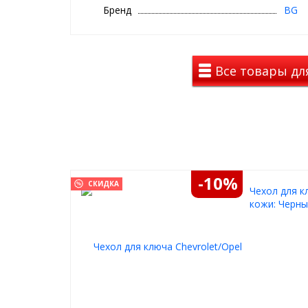
Бренд
BG
Также стоит отметить, что в конструкции
чехла
пр
элементы, для присоединения других ключей либо
Данное предложение актуально для владельцев 
Все товары дл
-10%
СКИДКА
Чехол для кл
кожи: Черн