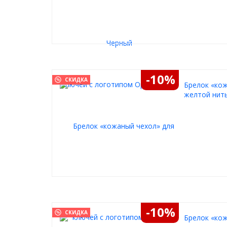
-10%
СКИДКА
Брелок «кож
желтой нит
-10%
СКИДКА
Брелок «кож