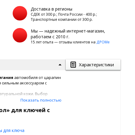
Доставка в регионы
а
СДЕК от 300 р.; Почта России - 400 р.;
Транспортные компании от 300 р.
Мы — надежный интернет-магазин,
работаем с 2010 г.
15 лет опыта — отзывы клиентов на
ДРОМе
Характеристики
игания
автомобиля от царапин
я сильным аксессуаром с
атуральной кожи. Выбор
пластична, стойкая к
Показать полностью
ол» для ключей с
м
для ключей
– лезвий. При
ут проблемы с порванными
закреплен и защищен.
ы для ключа
тип автомобильной марки.