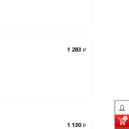
1 283
Р
0
1 130
Р