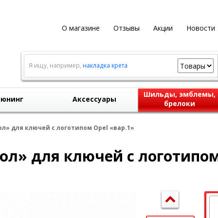
О магазине
Отзывы
Акции
Новости
Я ищу, например,
накладка крета
Шильды, эмблемы,
юнинг
Аксессуары
брелоки
л» для ключей с логотипом Opel «вар.1»
л» для ключей с логотипом