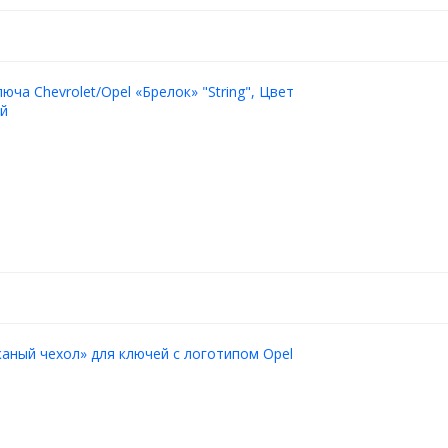
юча Chevrolet/Opel «Брелок» "String", Цвет
ый
аный чехол» для ключей с логотипом Opel