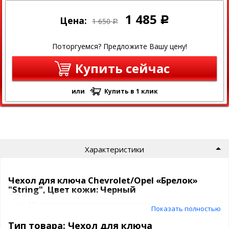
1 485
Цена:
Р
1 650
Р
Поторгуемся? Предложите Вашу цену!
Купить сейчас
или
Купить в 1 клик
Характеристики
Чехол для ключа Chevrolet/Opel «Брелок»
"String", Цвет кожи: Черный
Чехол для ключа зажигания изготовлен из
Показать полностью
высококачественного материала.
Стоек к загрязнениям, повреждениям и царапинам.
Тип товара: Чехол для ключа