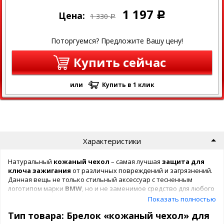
1 197
Цена:
Р
1 330
Р
Поторгуемся? Предложите Вашу цену!
Купить сейчас
или
Купить в 1 клик
Характеристики
Натуральный
кожаный чехол
– самая лучшая
защита для
ключа зажигания
от различных повреждений и загрязнений.
Данная вещь не только стильный аксессуар с тесненным
логотипом марки
BMW
, но и не заменимое средство для любого
автомобилиста.
Показать полностью
Для изготовления была выбрана лучшая натуральная кожа.
Тип товара: Брелок «кожаный чехол» для
Стоит отметить, что данный выбор не случайный. Ведь