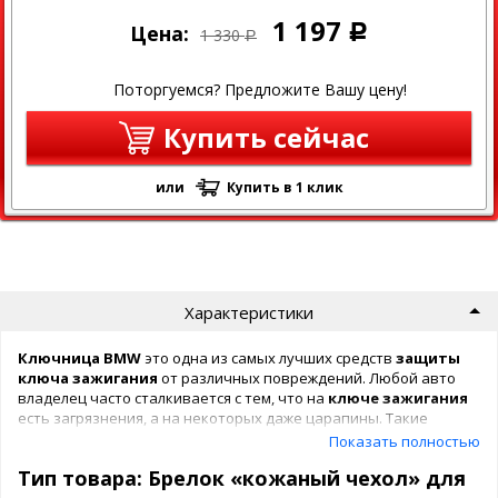
1 197
Цена:
Р
1 330
Р
Поторгуемся? Предложите Вашу цену!
Купить сейчас
или
Купить в 1 клик
Характеристики
Ключница
BMW
это одна из самых лучших средств
защиты
ключа зажигания
от различных повреждений. Любой авто
владелец часто сталкивается с тем, что на
ключе зажигания
есть загрязнения, а на некоторых даже царапины. Такие
повреждения случаются только из-за прямого контакта
ключа
Показать полностью
с другими предметами.
Тип товара: Брелок «кожаный чехол» для
Для того чтобы сохранить Ваш
ключ
был разработан такой
аксессуар как
ключница
. Изготовленный из натуральной кожи