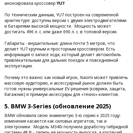
анонсировала кроссовер
YU7
.
По техническим данным, YU7 построен на современной
архитектуре: доступны версии с двумя электродвигателями
и батареями высокой мощности. Мощность может
достигать 496 л. с. или даже 690 л. с. в топовой версии.
Габариты - внушительные: длина почти 5 метров, что
делает YU7 крупным и просторным кроссовером. Есть
информация о запасе хода, который делает автомобиль
привлекательным для дальних поездок и повседневной
эксплуатации.
Почему это важно: как новый игрок, Xiaomi может привлечь
массовую аудиторию, и аксессуарный рынок должен быть
готов: нужны универсальные EV-решения (коврики, защита,
багажник) и премиум-аксессуары для «техно»-клиентов.
5.
BMW 3-Series (обновление 2025)
BMW обновила свою знаменитую 3-ю серию к 2025 году:
изменения касаются как силовых агрегатов, так и
электроники. Модель M340i получила доработку гибридной
системы 48 В - теперь её мощность выросла, а крутящий