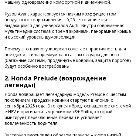
машину одновременно комфортной и динамичной.
Кузов Avant характеризуется низким коэффициентом
воздушного сопротивления - 0,25 - что является
выдающимся для универсалов Audi. Внутри современная
мультимедиа-система с тремя экранами, панорамная крыша
и высокий уровень шумоизоляции.
Почему это важно: универсал сочетает практичность для
поездок и стиль премиум-класса - аксессуары для него
(багажные системы, продвинутые коврики, защита порогов)
будут особенно востребованы.
2.
Honda Prelude (возрождение
легенды)
Honda возвращает легендарную модель Prelude с шестым
поколением. Продажи новинки стартуют в Японии с
сентября 2025 года. Это купе-гибрид, оснащённое системой
e:HEV и оригинальным режимом «S+ Shift», который
имитирует переключение передач и усиливает
вовлечённость водителя.
Экстерьер вдохновлён образом планёра – кузов низкий,