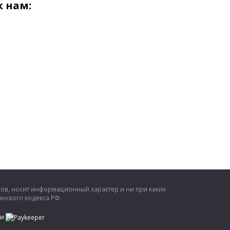
 нам:
ров, носит информационный характер и ни при каких
нского кодекса РФ.
ти