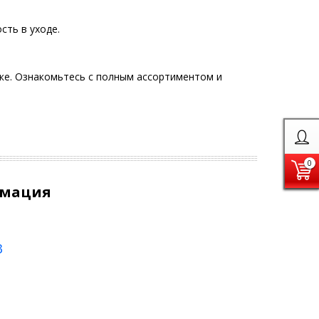
сть в уходе.
ике. Ознакомьтесь с полным ассортиментом и
0
рмация
3
0