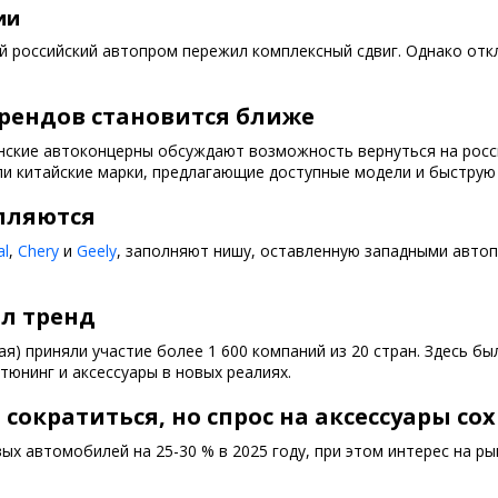
ии
й российский автопром пережил комплексный сдвиг. Однако откл
рендов становится ближе
понские автоконцерны обсуждают возможность вернуться на росси
ли китайские марки, предлагающие доступные модели и быструю
пляются
al
,
Chery
и
Geely
, заполняют нишу, оставленную западными автоп
ил тренд
ая) приняли участие более 1 600 компаний из 20 стран. Здесь б
тюнинг и аксессуары в новых реалиях.
сократиться, но спрос на аксессуары со
х автомобилей на 25-30 % в 2025 году, при этом интерес на ры