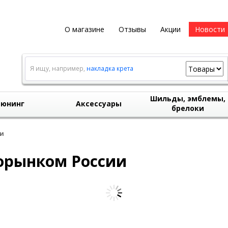
О магазине
Отзывы
Акции
Новости
Я ищу, например,
накладка крета
Шильды, эмблемы,
юнинг
Аксессуары
брелоки
ии
торынком России