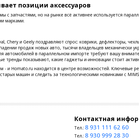
вает позиции аксессуаров
ы с запчастями, но на рынке всё активнее используется паралл
ми марками.
l, Chery и Geely поздравляют спрос: коврики, дефлекторы, чехл
адении продаж новых авто, тысячи владельцев механически ук
ля автомобилей в параллельном импорте требуют вашу внимате
е тренды показывают, какие гаджеты и-инновации стоит активн
 - и Homato.ru находится в центре возможностей. Ключевые реш
 старых машин и следить за технологическими новинками с MIMS
Контактная инфо
8 931 111 62 60
Тел.:
8 930 999 28 30
Тел.: