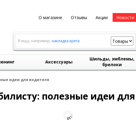
О магазине
Отзывы
Акции
Новости
Я ищу, например,
накладка крета
Шильды, эмблемы,
юнинг
Аксессуары
брелоки
зные идеи для водителя
билисту: полезные идеи для