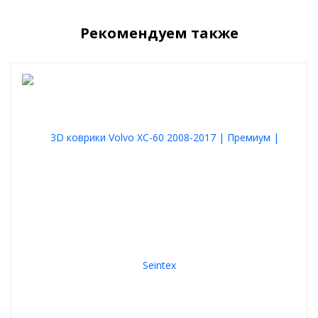
Текстильные (велюровые) коврики, как правило,
смотрятся в
салоне автомобиля более солидно
. Приятно ставить ноги,
комфортно.
Рекомендуем также
Ковры
не скользят
, надежно фиксируются и спроектированы
под родной крепеж
.
стойки к истиранию
рабочая зона водительского ковра усилена подпятником
отлично удерживают пыль и влагу
легко чистятся
Выбирайте ковры из своих предпочтений, любой вариант
будет отличной покупкой.