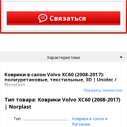
Связаться
Характеристики
Коврики в салон Volvo XC60 (2008-2017):
полиуретановые, текстильные, 3D | Unidec /
Norplast
Показать полностью
Коврики Unidec
в атомобиль от компаниии Норпласт бывают
Тип товара: Коврики Volvo XC60 (2008-2017)
из
полиуретана
и
текстиля
.
| Norplast
Полиуретановые коврики для Volvo XC60
(2008-2017)
Тип
Коврики в салон и
багажник