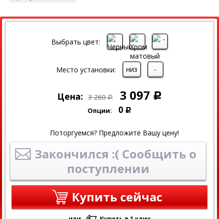
СКИДКА
Выбрать цвет:
низ
-
Место установки:
3 097
Цена:
Р
3 260
Р
0
Опции:
Р
Поторгуемся? Предложите Вашу цену!
Закончился :( Сообщить о
поступлении
Купить сейчас
или
Купить в 1 клик