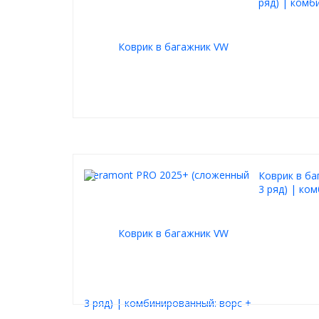
ряд) | комб
Коврик в б
3 ряд) | ко