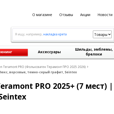
О магазине
Отзывы
Акции
Новости
Я ищу, например,
накладка крета
Шильды, эмблемы,
юнинг
Аксессуары
брелоки
n Teramont PRO (Фольксваген Терамонт ПРО 2025 2026)
Люкс, ворсовые, темно-серый графит, Seintex
eramont PRO 2025+ (7 мест) |
Seintex