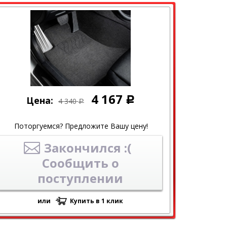
4 167
Цена:
Р
4 340
Р
Поторгуемся? Предложите Вашу цену!
Закончился :(
Сообщить о
поступлении
или
Купить в 1 клик