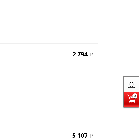
2 794
Р
0
5 107
Р