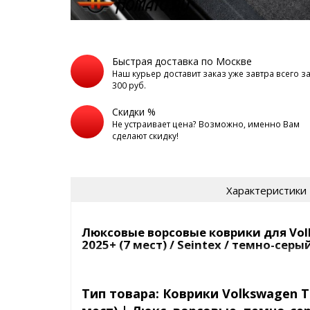
Быстрая доставка по Москве
Наш курьер доставит заказ уже завтра всего з
300 руб.
Скидки %
Не устраивает цена? Возможно, именно Вам
сделают скидку!
Характеристики
Люксовые ворсовые коврики для Vol
2025+ (7 мест) / Seintex / темно-сер
Ворсовые коврики премиум, ц
графит | Seint
Тип товара: Коврики Volkswagen T