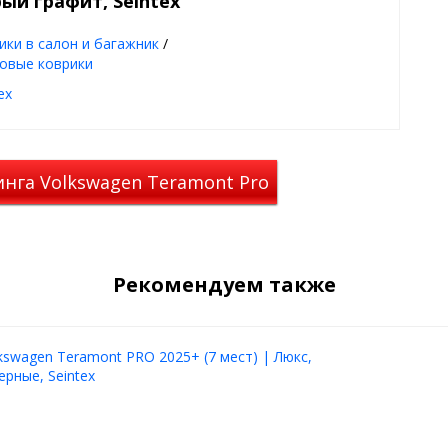
ый графит, Seintex
ворсовый верх,
ее покрытие
ики в салон и багажник
/
ланы под оригинальный
овые коврики
ию пола авто
ex
од - лето, осень,
тся, просты в уходе
нга Volkswagen Teramont Pro
алона
intex на Volkswagen
мно-серый графит
Рекомендуем также
вто
kswagen Teramont PRO 2025+ (7 мест) | Люкс,
идеальное сочетание
ерные, Seintex