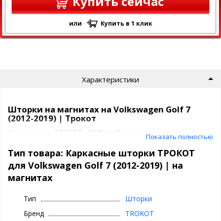
Купить сейчас
или
Купить в 1 клик
Характеристики
Шторки на магнитах на Volkswagen Golf 7
(2012-2019) | Трокот
Автошторки ТРОКОТ - ТОПовый продукт на рынке
Показать полностью
быстросъемной тонировки.
Тип товара: Каркасные шторки ТРОКОТ
Их советуют известные автоблогеры, такие как Academeg, Лиса
для Volkswagen Golf 7 (2012-2019) | на
Рулит и полно положительных отзывов в интернете.
магнитах
За что мы любим ТРОКОТ шторки для
Тип
Шторки
Volkswagen Golf 7 (2012-2019) ?
Бренд
TROKOT
отличная обзорность