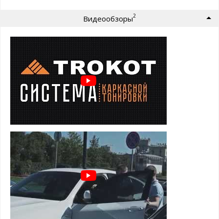
затемнение как у обычной тонировки - 15%
качество продукции (крепления, материалы)
2
Видеообзоры
идеальное прилегание
быстрая установка и снятие
комфорт и безопасность на каждый день
Преимущества шторок для Volkswagen
Golf 7 (2012-2019):
задержка солнечных лучей
предотвращение нагрева салона
защита от посторонних взглядов
защита от насекомых, пыли и пуха
установка шторок TROKOT - легальна и допускается ПДД
Особенности и установка:
держатся на магнитах, установленных в оконный проем
двери
элементарная установка и снятие
не слетают от опускания стекла
не слетают на высокой скорости