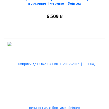
ворсовые | черные | Seintex
6 509
Р