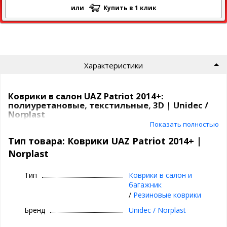
или
Купить в 1 клик
Характеристики
Коврики в салон UAZ Patriot 2014+:
полиуретановые, текстильные, 3D | Unidec /
Norplast
Показать полностью
Коврики Unidec
в атомобиль от компаниии Норпласт бывают
Тип товара: Коврики UAZ Patriot 2014+ |
из
полиуретана
и
текстиля
.
Norplast
Полиуретановые коврики для UAZ Patriot
2014+
Тип
Коврики в салон и
багажник
Все идут
с бортиками
, сделаны под каждую модель
/
Резиновые коврики
индивидуально,
под родной крепеж
, бывают традиционные
и
3D
(лучше прилегают, больше закрывают).
Бренд
Unidec / Norplast