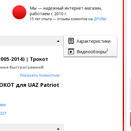
Мы — надежный интернет-магазин,
работаем с 2010 г.
15 лет опыта — отзывы клиентов на
ДРОМе
Характеристики
2
Видеообзоры
005-2014) | Трокот
рынке быстросъемной
Показать полностью
ademeg, Лиса Рулит и полно
ОКОТ для UAZ Patriot
для UAZ Patriot
рки
KOT
)