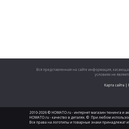
Вся представленная на сайте информация, касающая
условиях не являе
Карта сайта
|
2010-2026 © HOMATO.ru - интернет магазин тюнинга и акс
HOMATO.ru - качество в деталях. © При любом использо
Все права на логотипы и товарные знаки принадлежат и