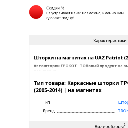
Скидки %
Не устраивает цена? Возможно, именно Вам
сделают скидку!
Характеристики
Шторки на магнитах на UAZ Patriot (2
Автошторки ТРОКОТ - ТОПовый продукт на 
тонировки.
Их советуют известные автоблогеры, такие как Ac
Тип товара: Каркасные шторки ТР
положительных отзывов в интернете.
(2005-2014) | на магнитах
За что мы любим ТРОКОТ шторки 
Тип
Што
(2005-2014) ?
Бренд
TRO
отличная обзорность
затемнение как у обычной тонировки - 15%
2
Видеообзоры
качество продукции (крепления, материалы