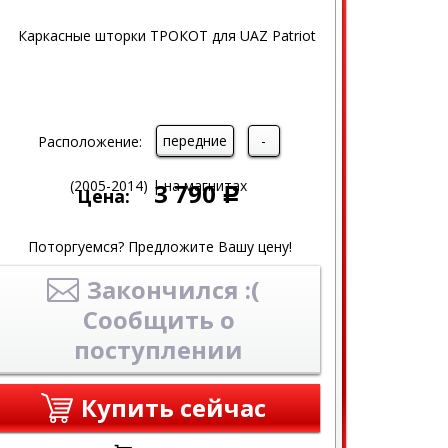
передние
-
Расположение:
3 790
Цена:
Р
Поторгуемся? Предложите Вашу цену!
Закончился :(
Сообщить о
поступлении
Купить сейчас