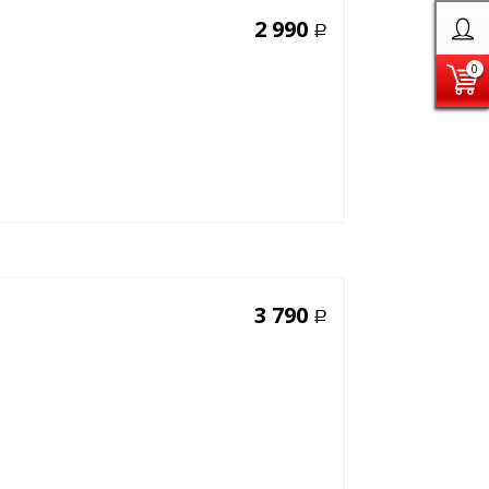
2 990
Р
0
3 790
Р