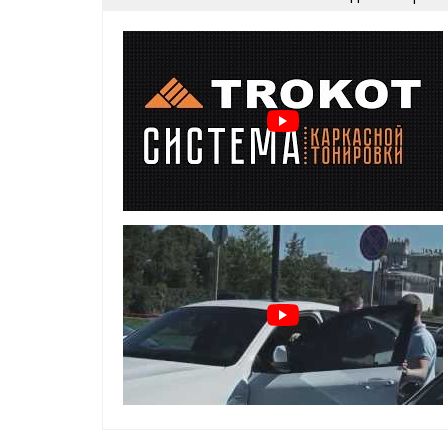
идеальное прилегание
быстрая установка и снятие
комфорт и безопасность на каждый день
Преимущества шторок для UAZ Pat
задержка солнечных лучей
предотвращение нагрева салона
защита от посторонних взглядов
защита от насекомых, пыли и пуха
установка шторок TROKOT - легальна и допу
Особенности и установка:
держатся на магнитах, установленных в ок
элементарная установка и снятие
не слетают от опускания стекла
не слетают на высокой скорости