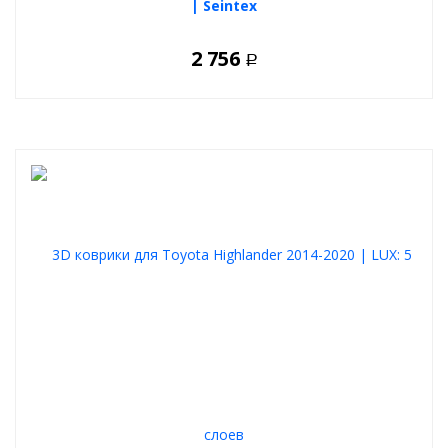
| Seintex
2 756
Р