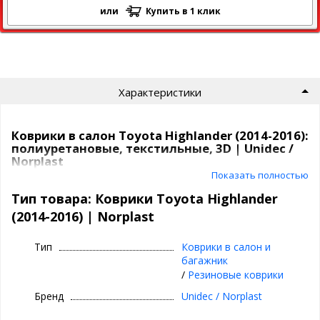
или
Купить в 1 клик
Характеристики
Коврики в салон Toyota Highlander (2014-2016):
полиуретановые, текстильные, 3D | Unidec /
Norplast
Показать полностью
Коврики Unidec
в атомобиль от компаниии Норпласт бывают
Тип товара: Коврики Toyota Highlander
из
полиуретана
и
текстиля
.
(2014-2016) | Norplast
Полиуретановые коврики для Toyota
Highlander (2014-2016)
Тип
Коврики в салон и
багажник
Все идут
с бортиками
, сделаны под каждую модель
/
Резиновые коврики
индивидуально,
под родной крепеж
, бывают традиционные
и
3D
(лучше прилегают, больше закрывают).
Бренд
Unidec / Norplast