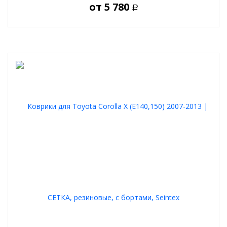
от
5 780
Р