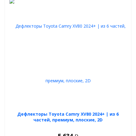
Для чего нужны эти премиальные 2D дефлекторы окон?
дефлекторы окон 2Д предназначены для отличной
вентиляции салона автомобиля при любой погоде
в движении осадки и брызги от луж не попадают в салон.
на парковке в жару можно приоткрыть окна, чтобы не
было парилки в авто, при этом открытые окна не видны
за дефлекторами.
после мойки при приоткрытых окнах выветривается
влага из салона зимой и летом.
проветривания при курении вейпов или табака.
Дефлекторы Toyota Camry XV80 2024+ | из 6
частей, премиум, плоские, 2D
5 634