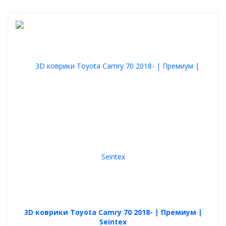
стойки к истиранию
рабочая зона водительского ковра усилена подпятником
отлично удерживают пыль и влагу
легко чистятся
Выбирайте ковры из своих предпочтений, любой вариант
будет отличной покупкой.
3D коврики Toyota Camry 70 2018- | Премиум |
Seintex