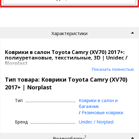
Характеристики
Коврики в салон Toyota Camry (XV70) 2017+:
полиуретановые, текстильные, 3D | Unidec /
Norplast
Показать полностью
Коврики Unidec
в атомобиль от компаниии Норпласт бывают
Тип товара: Коврики Toyota Camry (XV70)
из
полиуретана
и
текстиля
.
2017+ | Norplast
Полиуретановые коврики для Toyota
Camry (XV70) 2017+
Тип
Коврики в салон и
багажник
Все идут
с бортиками
, сделаны под каждую модель
/
Резиновые коврики
индивидуально,
под родной крепеж
, бывают традиционные
и
3D
(лучше прилегают, больше закрывают).
Бренд
Unidec / Norplast
Коврики сделаны из современного качественного
1
Видеообзоры
композитного материала, внешне напоминают резиновые