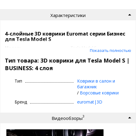
Характеристики
4-слойные 3D коврики Euromat серии Бизнес
для Tesla Model S
Модель
Tesla Model S
Показать полностью
Артикул
EMC3D
Класс
BUSINESS: 4 слоя
Тип товара: 3D коврики для Tesla Model S |
Подпятник
термопластик
BUSINESS: 4 слоя
Производитель
3D|Euromat
Коврики 3D|Euromat
Тип
Коврики в салон и
багажник
/
Ворсовые коврики
⊕ объединяют лучшие качества резиновых и
текстильных ковриков
Бренд
euromat|3D
⊕ надежно фиксируются повторяя геометрию
пола авто
3
Видеообзоры
⊕ используются круглый год - забудьте про
лужи под ногами зимой