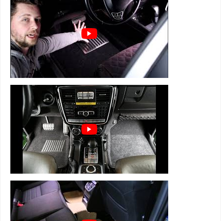
⊕ имеют подпятник из термопластика
⊕ легко чистятся и просты в уходе
3D коврики Tesla Model S Euromat серии
BUSINESS состоят из 4 слоев:
1 слой - супер прочная и мягкая велюровая
ткань
2 слой - вспененная, пористая резина для
устранения влаги, тепло и звукоизоляции
3 слой - армированная металлическая сетка,
которая держит форму
4 слой - антискользящий для надежной
фиксации
подпятник из термопластика