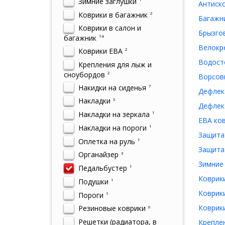
Зимние заглушки
Антиско
Коврики в багажник
2
Багажни
Коврики в салон и
Брызгов
багажник
14
Велокре
Коврики ЕВА
2
Водосто
Крепления для лыж и
сноубордов
2
Ворсовы
Накидки на сиденья
7
Дефлект
Накладки
5
Дефлект
Накладки на зеркала
1
ЕВА ков
Накладки на пороги
1
Защита 
Оплетка на руль
1
Защита 
Органайзер
3
Зимние 
Педальбустер
1
Коврики
Подушки
1
Коврики
Пороги
1
Коврики
Резиновые коврики
6
Решетки (радиатора, в
Креплен