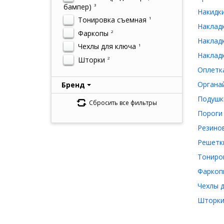
бампер)
3
Накидки
Тонировка съемная
1
Накладк
Фаркопы
2
Накладк
Чехлы для ключа
1
Накладк
Шторки
2
Оплетка
Органай
Бренд
Подушки
Сбросить все фильтры
Пороги 
Резинов
Решетки
Тониров
Фаркопы
Чехлы д
Шторки 