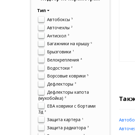
Тип
Автобоксы
5
Авточехлы
2
Антискол
3
Багажники на крышу
9
Брызговики
1
Велокрепления
4
Водостоки
2
Ворсовые коврики
5
Дефлекторы
3
Дефлекторы капота
Такж
(мухобойка)
2
ЕВА коврики с бортами
3д
3
Защита картера
1
Автобок
Защита радиатора
3
Авточех
1