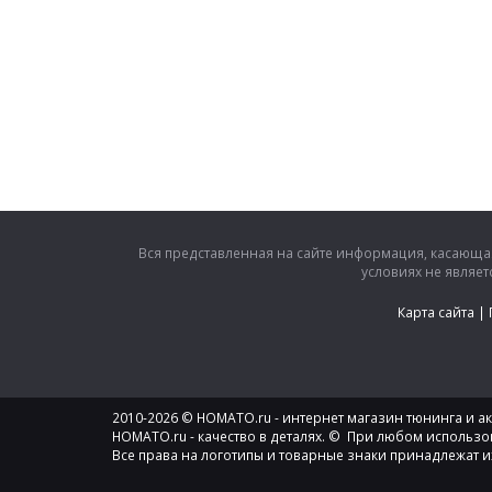
Вся представленная на сайте информация, касающая
условиях не являе
Карта сайта
|
2010-2026 © HOMATO.ru - интернет магазин тюнинга и акс
HOMATO.ru - качество в деталях. © При любом использо
Все права на логотипы и товарные знаки принадлежат и