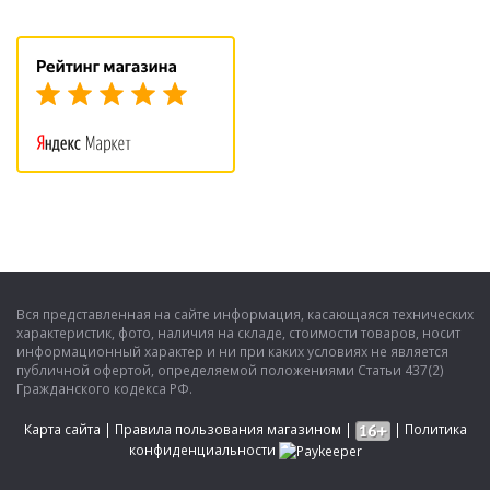
Вся представленная на сайте информация, касающаяся технических
характеристик, фото, наличия на складе, стоимости товаров, носит
информационный характер и ни при каких условиях не является
публичной офертой, определяемой положениями Статьи 437(2)
Гражданского кодекса РФ.
Карта сайта
|
Правила пользования магазином
|
|
Политика
конфиденциальности