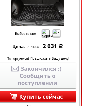
Выбрать цвет:
2 631
Цена:
Р
2 740
Р
Поторгуемся? Предложите Вашу цену!
Закончился :(
Сообщить о
поступлении
Купить сейчас