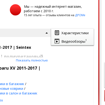
Мы — надежный интернет-магазин,
работаем с 2010 г.
15 лет опыта — отзывы клиентов на
ДРОМе
Характеристики
1
Видеообзоры
-2017 | Seintex
 | полиуретановый,
Показать полностью
aru XV 2011-2017 |
унок
торяет геометрию
ики в багажник
/
од - лето, осень, зима,
новые коврики
/
ики в салон и багажник
на морозе, не пахнет -
ex