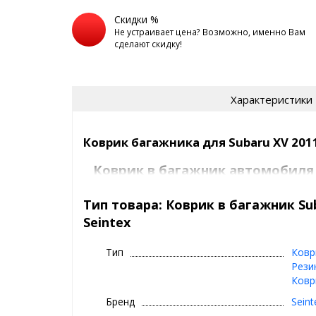
Скидки %
Не устраивает цена? Возможно, именно Вам
сделают скидку!
Характеристики
Коврик багажника для Subaru XV 2011
Коврик в багажник автомобиля
Seintex
Тип товара: Коврик в багажник Sub
⊕ высокие бортики, специальный рис
Seintex
⊕ надежно фиксируется,идельно пов
багажника вашего автомобиля авто
Тип
Ковр
⊕ используется каждый день круглый г
Рези
Ковр
весна
⊕ не скользит, не лопается, не дубеет 
Бренд
Seint