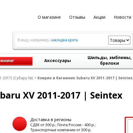
О магазине
Отзывы
Акции
Новости
Я ищу, например,
накладка крета
Шильды, эмблемы,
юнинг
Аксессуары
брелоки
-2017) (Субару Хв)
Коврик в багажник Subaru XV 2011-2017 | Seintex
aru XV 2011-2017 | Seintex
Доставка в регионы
а
СДЕК от 300 р.; Почта России - 400 р.;
Транспортные компании от 300 р.