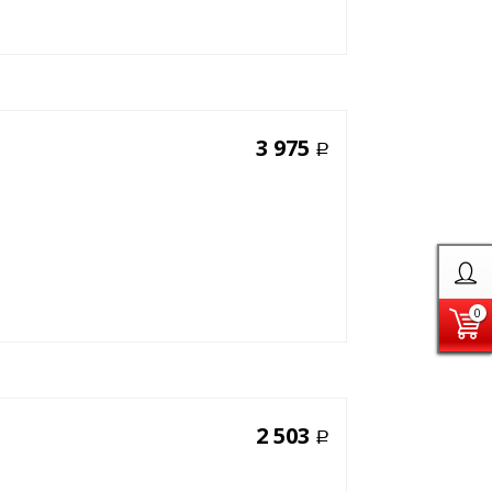
3 975
Р
0
2 503
Р