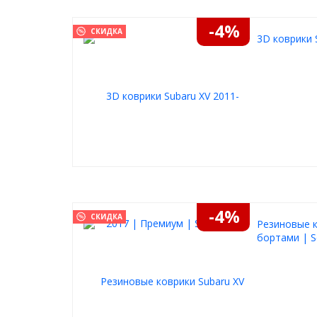
-4%
СКИДКА
3D коврики 
-4%
СКИДКА
Резиновые к
бортами | S