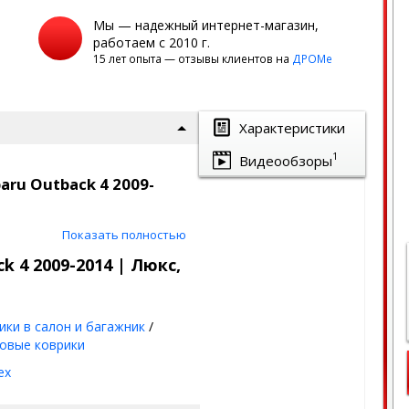
Мы — надежный интернет-магазин,
работаем с 2010 г.
15 лет опыта — отзывы клиентов на
ДРОМе
Характеристики
1
Видеообзоры
ru Outback 4 2009-
ласса | Seintex
Показать полностью
k 4 2009-2014 | Люкс,
ворсовый верх,
ее покрытие
ланы под оригинальный
ики в салон и багажник
/
ию пола авто
овые коврики
од - лето, осень,
ex