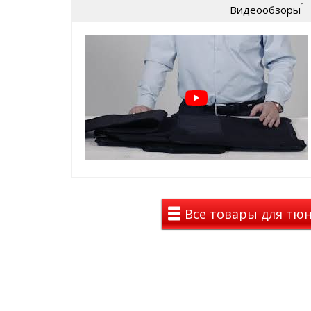
1
Видеообзоры
⊕ износостойки, легко чистятся и мою
Идеальное повторение контуров сал
Ворсовые ковры ЛЮКС в
на Subaru Outback 4
это новый уровень
идеальное сочетание 
лучшие лекала от
долговечность, стильный вид ,
цены и положитель
Вы останетесь до
Все товары для тюн