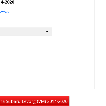
4-2020
шают видимости из авто
стоки
ля (невидимый).
омобиля, когда окна открыты,
 стеклоочистителя.
, места крепления нужно
мена обычным дефлекторам, в
. Так как многие автовладельцы
остоки решат сразу 2
портится)
а Subaru Levorg (VM) 2014-2020
ов на Subaru Levorg