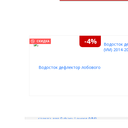
2014-2020:
защита от воды, даже при открытом ок
выдерживают низкие и высокие температу
просты в установке
не портят внешний вид
больше никаких потеков
Комплектация
-4%
СКИДКА
Водосток де
(VM) 2014-2
Дефлектор лобового стекла – 2 шт. (Л-L води
пассажирская сторона) Обозначения Л-L и П-
дефлектора.
Спиртовая салфетка – 1 шт.
Шаблон для установки – 1 шт.
Инструкция по установке – 1 шт.
QR-код с видеоинструкцией – 1шт.
Установка
Установка дефлектора не требует специаль
Устанавливается дефлектор на переднюю ст