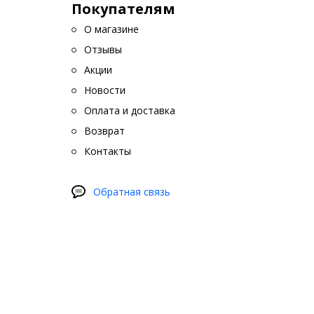
Покупателям
длине стойки к ближнему краю лобового сте
Очистите поверхность стойки, затем обезж
О магазине
(прилагается в комплекте).
Дождитесь полного испарения спирта с пове
Отзывы
Отделите 5-10 см защитной ленты от клеящ
Акции
Начните установку с нижней части стойки л
Удаляйте защитную ленту по мере приклеи
Новости
глубину приклеивания по шаблону, уперев его
Тщательно и с усилием проглаживайте дефл
Оплата и доставка
скотча.
Возврат
Снимите защитную пленку.⁠
Контакты
Обратная связь