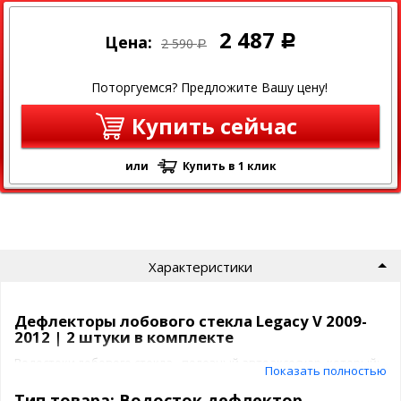
2 487
Цена:
Р
2 590
Р
Поторгуемся? Предложите Вашу цену!
Купить сейчас
или
Купить в 1 клик
Характеристики
Дефлекторы лобового стекла Legacy V 2009-
2012 | 2 штуки в комплекте
Водостоки лобового стекла - полезный автоаксесуар, который:
Показать полностью
избавит от омывайки, ручейков воды на боковых
стеклах и зеркалах
после взмаха щеток
Тип товара: Водосток дефлектор