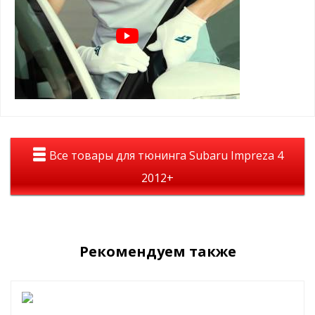
Цвет дефлекторов — темно-дымчатый, тонированный
На авто дефлекторы смотрятся полностью темными, но при
этом из салона автомобиля все отлично просматривается.
Материал: лёгкое и высококачественное оргстекло
Дефлекторы уберегут Вас от слепящего солнца, помогут в
дождливую погоду и будут радовать Вас долгие годы.
Все товары для тюнинга Subaru Impreza 4
2012+
Рекомендуем также