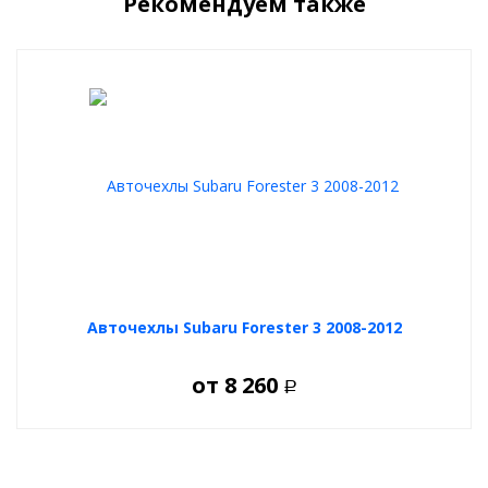
Рекомендуем также
Subaru Forester III 2008-2012:
выдерживают низкие и высокие температуры
просты в эксплуатации
долговечны и практичны
изготовлены из дышащих материалов
безопасны для детей и аллергиков
А выбрать и купить чехлы на Subaru Forester III 2008-2012 Вы
сможете в нашем конфигураторе, где подберете разные цвета,
материалы, особенности именно вашего авто.
Авточехлы Subaru Forester 3 2008-2012
от
8 260
Р