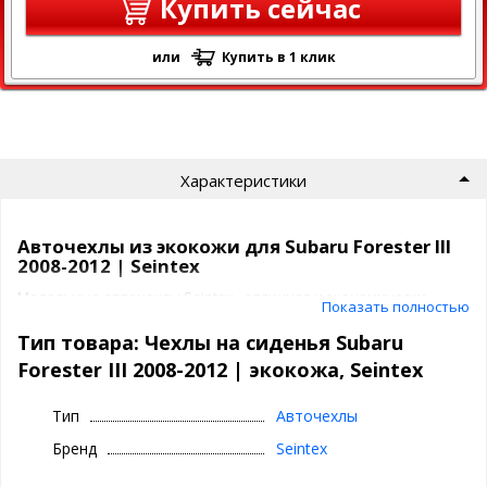
Купить сейчас
или
Купить в 1 клик
Характеристики
Авточехлы из экокожи для Subaru Forester III
2008-2012 | Seintex
Модельные авточехлы Seintex - отличная и экономически
Показать полностью
выгодная альтернатива перетяжки салона.
Тип товара: Чехлы на сиденья Subaru
Изготавливают их на крупном заводе Seintex по
Forester III 2008-2012 | экокожа, Seintex
индивидуальным лекалам под конкетный авто, исключая брак
и неточности, также учитываются особенности комплектации
(если есть), к примеру задняя спинка 40/60 или цельная.Чехлы
Тип
Авточехлы
на сидения имеют специальные прорези где надо и
Бренд
Seintex
специальные крепления для удобства установки, поэтому они
садятся на ваш авто правильно и аккуратно.