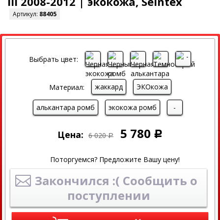
III 2008-2012 | экокожа, Seintex
Артикул:
88405
СКИДКА
Выбрать цвет:
жаккард
ЭКОкожа
Материал:
алькантара ромб
экокожа ромб
-
5 780
Цена:
Р
6 020
Р
Поторгуемся? Предложите Вашу цену!
Закончился :( Сообщить о
поступлении