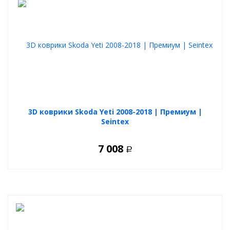
малый вес
гибкость материала
не подвержены хим. веществам
легко извлечь из автомобиля
3D коврики Skoda Yeti 2008-2018 | Премиум |
Seintex
7 008
Р