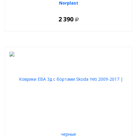
Norplast
2 390
Р