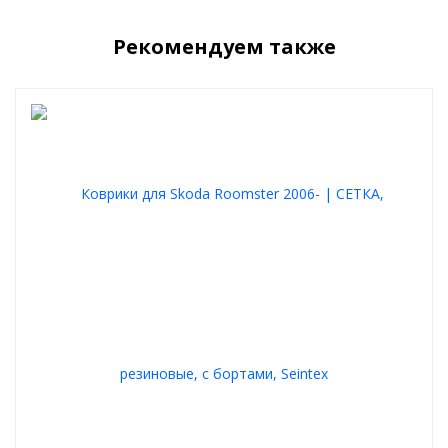
Текстильные (велюровые) коврики, как правило,
смотрятся в
салоне автомобиля более солидно
. Приятно ставить ноги,
комфортно.
Рекомендуем также
Ковры
не скользят
, надежно фиксируются и спроектированы
под родной крепеж
.
стойки к истиранию
рабочая зона водительского ковра усилена подпятником
отлично удерживают пыль и влагу
легко чистятся
Выбирайте ковры из своих предпочтений, любой вариант
будет отличной покупкой.