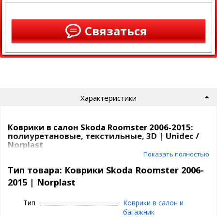
Связаться
Характеристики
Коврики в салон Skoda Roomster 2006-2015:
полиуретановые, текстильные, 3D | Unidec /
Norplast
Показать полностью
Коврики Unidec
в атомобиль от компаниии Норпласт бывают
Тип товара: Коврики Skoda Roomster 2006-
из
полиуретана
и
текстиля
.
2015 | Norplast
Полиуретановые коврики для Skoda
Roomster 2006-2015
Тип
Коврики в салон и
багажник