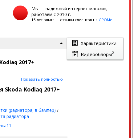
Мы — надежный интернет-магазин,
работаем с 2010 г.
15 лет опыта — отзывы клиентов на
ДРОМе
Характеристики
2
Видеообзоры
Kodiaq 2017+ |
Показать полностью
аш автомобиль от насекомых,
 Skoda Kodiaq 2017+
к на сегодня.
тки (радиатора, в бампер)
/
та радиатора
лка11
мм)
+ лак
(стойкое к химии и