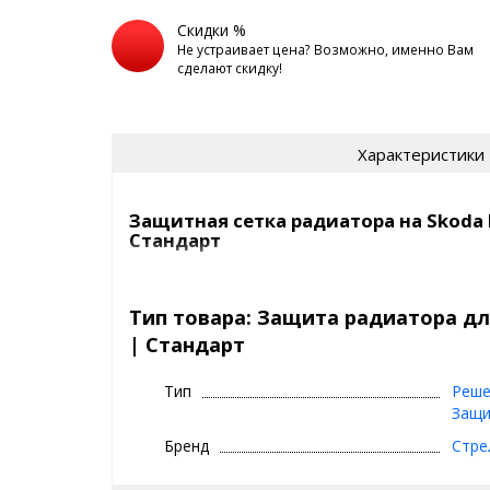
Скидки %
Не устраивает цена? Возможно, именно Вам
сделают скидку!
Характеристики
Защитная сетка радиатора на Skoda 
Стандарт
Сетка на радиатор Skoda Kodiaq 2017+ защитит в
камней, мусора и выглядит просто отлично!
Тип товара: Защита радиатора для
| Стандарт
Самый продаваемый вариант среди защитных сето
СТАНДАРТ
- это
Тип
Реше
цвет:
хром, черный
Защи
сетка:
алюминий, 1 мм
Бренд
Стре
кант сетки:
квадратный, из резины (10x5 
ячейки:
5x5 мм, ромб
покрытие сетки:
порошково-полимерное 