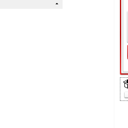
щелки
арт
а
(10 мин)
шего авто
р !
 пакет
 сетку радиатора данного
етки):
ежно-грязевых мас, реагентов
ке
ится пластиковыми винтами в
: