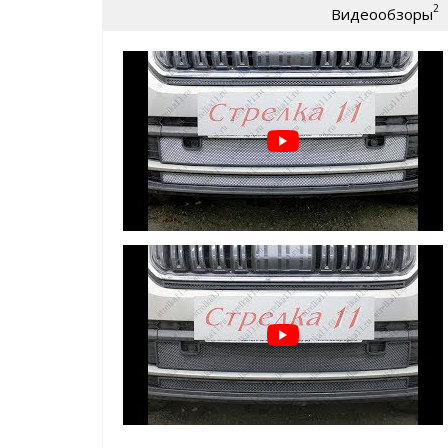
2
Видеообзоры
износу)
крепление:
пластиковые Г-образные за
Защита радиатора для Skoda Kodiaq 2017+ | Станд
легко устанавливается
без снятия бампер
не мешает воздушным потокам
добавит эксклюзивности внешнему виду Ва
а главное:
реально защитит ваш радиато
* также доступна опция - зимний
ВАЖНО!!!
Устанавливается
ТОЛЬКО
на защитную
производителя
Зимний пакет (зимние заглушки поверх защитной с
защита радиатора в минусовую погоду от сн
и т.д.
помогает сохранить тепло в моторном отсе
простая САМОСТОЯТЕЛЬНАЯ установка, креп
ячейку защитной сетки радиатора
Пример установки зимнего пакета