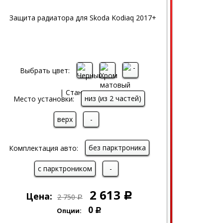
Выбрать цвет:
низ (из 2 частей)
Место установки:
верх
-
без парктроника
Комплектация авто:
с парктроником
-
2 613
Цена:
Р
2 750
Р
0
Опции:
Р