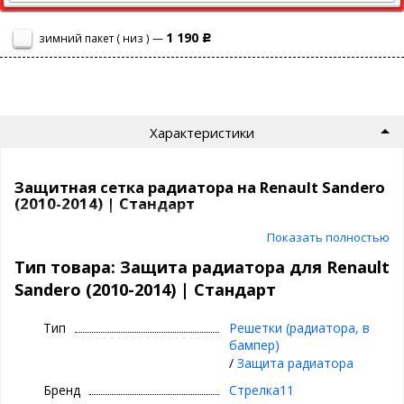
1 190
зимний пакет ( низ ) —
Р
Характеристики
Защитная сетка радиатора на Renault Sandero
(2010-2014) | Стандарт
Показать полностью
Сетка на радиатор Renault Sandero (2010-2014) защитит ваш
автомобиль от насекомых, камней, мусора и выглядит просто
Тип товара: Защита радиатора для Renault
отлично!
Sandero (2010-2014) | Стандарт
Самый продаваемый вариант среди защитных сеток на
сегодня.
Тип
Решетки (радиатора, в
бампер)
СТАНДАРТ
- это
/
Защита радиатора
цвет:
хром, черный
Бренд
Стрелка11
сетка:
алюминий, 1 мм