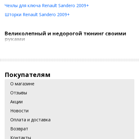
Чехлы для ключа Renault Sandero 2009+
Шторки Renault Sandero 2009+
Великолепный и недорогой тюнинг своими
руками
Модернизация экстерьера и интерьера Renault Sandero 1
генерации 2009 года – это возможность выйти за рамки
привычного и взглянуть на авто по-новому. Тюнинг
собственными руками можно начать с установки:
Покупателям
ресничек и декоративных накладок, которые вносят в
стиль авто нотку новизны и свежести;
О магазине
Отзывы
рейлингов на крышу, позволяющих перевозить
различный багаж;
Акции
Новости
обвеса и защитной сетки на радиаторную решетку,
которые выполняют не только эстетическую функцию, но
Оплата и доставка
и защищают элементы машины от повреждений;
Возврат
противотуманных, ксеноновых или специальных фар,
Контакты