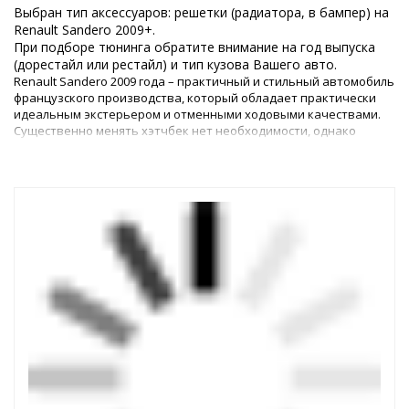
Выбран тип аксессуаров: решетки (радиатора, в бампер) на
Renault Sandero 2009+.
При подборе тюнинга обратите внимание на год выпуска
(дорестайл или рестайл) и тип кузова Вашего авто.
Renault Sandero 2009 года – практичный и стильный автомобиль
французского производства, который обладает практически
идеальным экстерьером и отменными ходовыми качествами.
Существенно менять хэтчбек нет необходимости, однако
слегка подчеркнуть его достоинства желает каждый владелец.
Рено Сандеро: улучшаем внешность своего
любимца
Тюнинг Рено Сандеро 1 поколения 2009 года позволяет
преобразить внешний вид автомобиля, сделать его более
лаконичным и гармоничным или, наоборот, агрессивным и
немного брутальным. Для проведения модернизации отлично
подойдут различные накладки на передний и задний бамперы,
обвесы по всему периметру кузова, спойлеры или рейлинги на
крышу, хромированные диски на колеса. Все эти детали не
просто придают автомобилю более эффектный вид, но и
улучшают аэродинамические показатели.