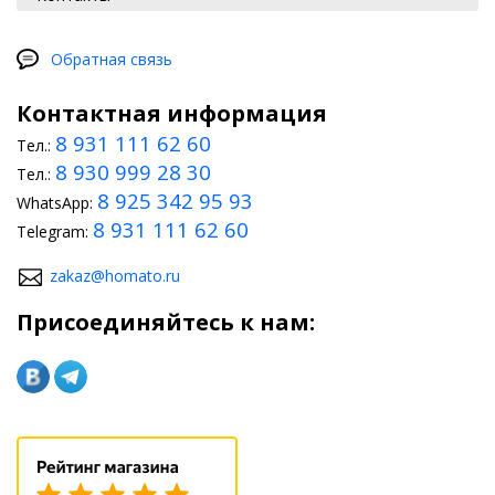
позволяющих улучшить качество освещения.
При внутренней модернизации можно поменять кресла,
Обратная связь
установить подлокотники, вмонтировать систему подогрева
сидений, поработать с освещением и обивкой – пределу
совершенства нет границ. Грамотный и «дозированный»
Контактная информация
тюнинг, а также широкий ассортимент деталей для
8 931 111 62 60
модернизации позволит преобразовать ваш обычный ситикар
Тел.:
в уникальный спортивный автомобиль.
8 930 999 28 30
Тел.:
8 925 342 95 93
WhatsApp:
8 931 111 62 60
Telegram:
zakaz@homato.ru
Присоединяйтесь к нам: