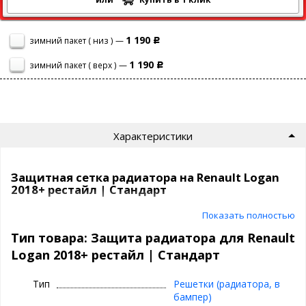
1 190
зимний пакет ( низ ) —
Р
1 190
зимний пакет ( верх ) —
Р
Характеристики
Защитная сетка радиатора на Renault Logan
2018+ рестайл | Стандарт
Показать полностью
Сетка на радиатор Renault Logan 2018+ рестайл защитит ваш
автомобиль от насекомых, камней, мусора и выглядит просто
Тип товара: Защита радиатора для Renault
отлично!
Logan 2018+ рестайл | Стандарт
Самый продаваемый вариант среди защитных сеток на
сегодня.
Тип
Решетки (радиатора, в
бампер)