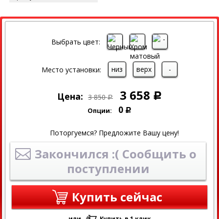
СКИДКА
Выбрать цвет:
низ
верх
-
Место установки:
3 658
Цена:
Р
3 850
Р
0
Опции:
Р
Поторгуемся? Предложите Вашу цену!
Закончился :( Сообщить о
поступлении
Купить сейчас
или
Купить в 1 клик