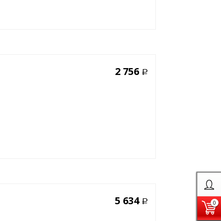
2 756
Р
5 634
Р
0