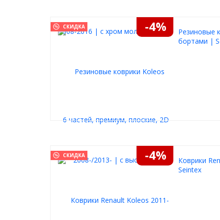
-4%
СКИДКА
Резиновые к
бортами | S
-4%
СКИДКА
Коврики Ren
Seintex