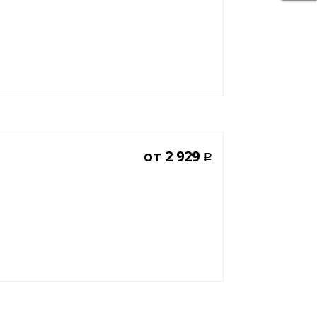
от
2 929
Р