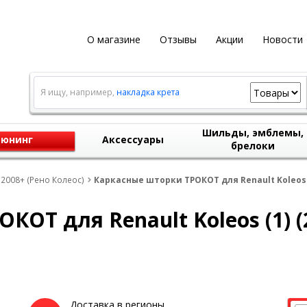
О магазине
Отзывы
Акции
Новости
Я ищу, например,
накладка крета
Шильды, эмблемы,
юнинг
Аксессуары
брелоки
 2008+ (Рено Колеос)
Каркасные шторки ТРОКОТ для Renault Koleos (
ОТ для Renault Koleos (1) (2
Доставка в регионы