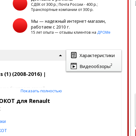
а
СДЕК от 300 р.; Почта России - 400 р.;
Транспортные компании от 300 р.
Мы — надежный интернет-магазин,
работаем с 2010 г.
15 лет опыта — отзывы клиентов на
ДРОМе
Характеристики
2
Видеообзоры
 (1) (2008-2016) |
рынке быстросъемной
Показать полностью
ОКОТ для Renault
ademeg, Лиса Рулит и полно
х
рки
для Renault Koleos
KOT