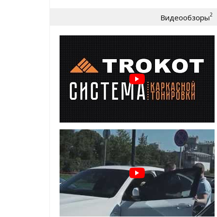
отличная обзорность
2
Видеообзоры
затемнение как у обычной тонировки - 15%
качество продукции (крепления, материалы
идеальное прилегание
быстрая установка и снятие
комфорт и безопасность на каждый день
Преимущества шторок для Renault
2016):
задержка солнечных лучей
предотвращение нагрева салона
защита от посторонних взглядов
защита от насекомых, пыли и пуха
установка шторок TROKOT - легальна и допу
Особенности и установка:
держатся на магнитах, установленных в ок
элементарная установка и снятие
не слетают от опускания стекла
не слетают на высокой скорости