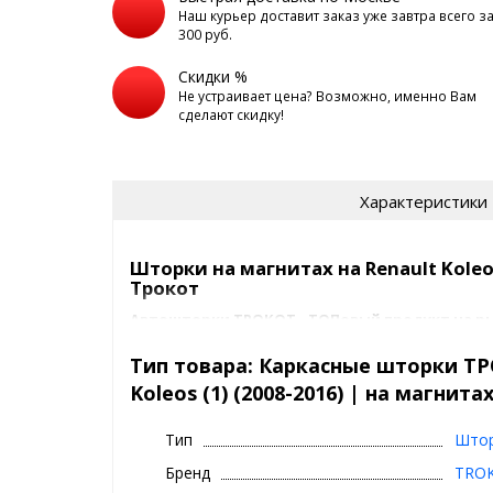
Наш курьер доставит заказ уже завтра всего з
300 руб.
Скидки %
Не устраивает цена? Возможно, именно Вам
сделают скидку!
Характеристики
Шторки на магнитах на Renault Koleos
Трокот
Автошторки ТРОКОТ - ТОПовый продукт на 
тонировки.
Тип товара: Каркасные шторки ТР
Их советуют известные автоблогеры, такие как Ac
Koleos (1) (2008-2016) | на магнита
положительных отзывов в интернете.
Тип
Што
За что мы любим ТРОКОТ шторки 
Бренд
TRO
(1) (2008-2016) ?