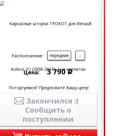
передние
-
Расположение:
3 790
Цена:
Р
Поторгуемся? Предложите Вашу цену!
Закончился :(
Сообщить о
поступлении