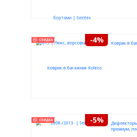
-4%
СКИДКА
Коврик в баг
-5%
СКИДКА
Дефлекторы 
премиум, пл