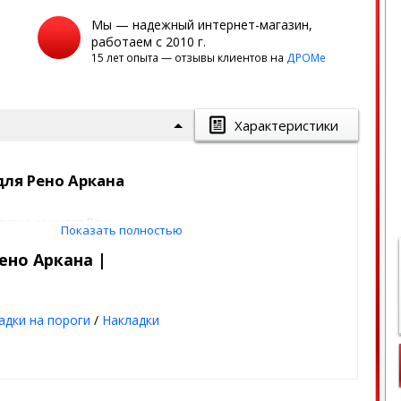
Мы — надежный интернет-магазин,
работаем с 2010 г.
15 лет опыта — отзывы клиентов на
ДРОМе
Характеристики
для Рено Аркана
тивно защитят Ваш
Показать полностью
икающих в результате
дет проблем с потертостями
ено Аркана |
и. А если Вы уже поцарапали -
 пороги, которые и перекроют
 из высококачественной
 годы.
адки на пороги
/
Накладки
й тканью. Крепится на