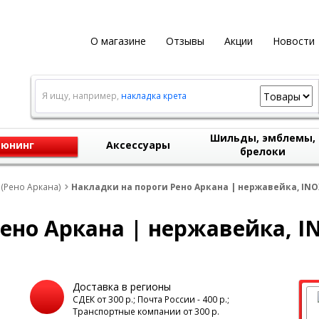
О магазине
Отзывы
Акции
Новости
Я ищу, например,
накладка крета
Шильды, эмблемы,
юнинг
Аксессуары
брелоки
 (Рено Аркана)
Накладки на пороги Рено Аркана | нержавейка, INO
ено Аркана | нержавейка, I
Доставка в регионы
а
СДЕК от 300 р.; Почта России - 400 р.;
Транспортные компании от 300 р.