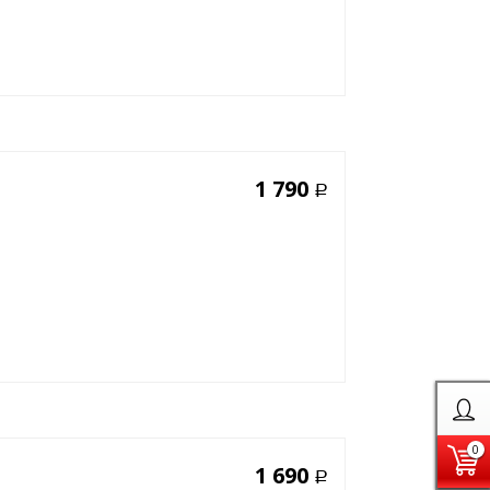
1 790
Р
0
1 690
Р