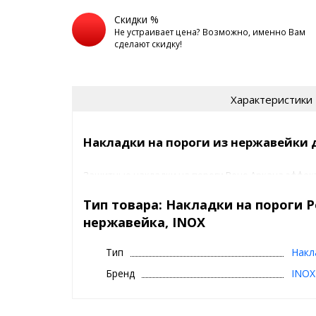
Скидки %
Не устраивает цена? Возможно, именно Вам
сделают скидку!
Характеристики
Накладки на пороги из нержавейки 
Защитные накладки на пороги Рено Аркана эффек
автомобиль от механических повреждений, возн
случайных задеваний ногами порогов. У вас не бу
Тип товара: Накладки на пороги Р
лакокрасочного покрытия, трещинами и царапинам
нержавейка, INOX
то самый простой способ - приклеить накладки на
полученный ранее дефект. Накладки изготовлены
кислотостойкой стали и будут радовать Вас долгие
Тип
Накл
Бренд
INOX
Установка:
Необходимо обезжирить поверхность поставляемо