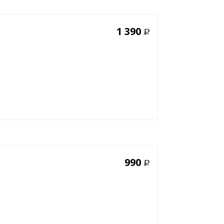
1 390
Р
990
Р