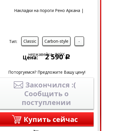
Classic
Carbon-style
-
Тип:
2 590
Цена:
Р
Поторгуемся? Предложите Вашу цену!
Закончился :(
Сообщить о
поступлении
Купить сейчас