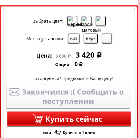
СКИДКА
Выбрать цвет:
низ
верх
-
Место установки:
3 420
Цена:
Р
3 600
Р
0
Опции:
Р
Поторгуемся? Предложите Вашу цену!
Закончился :( Сообщить о
поступлении
Купить сейчас
или
Купить в 1 клик