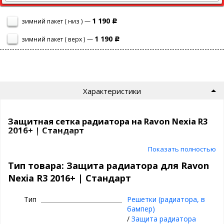
1 190
зимний пакет ( низ ) —
Р
1 190
зимний пакет ( верх ) —
Р
Характеристики
Защитная сетка радиатора на Ravon Nexia R3
2016+ | Стандарт
Показать полностью
Сетка на радиатор Ravon Nexia R3 2016+ защитит ваш
автомобиль от насекомых, камней, мусора и выглядит просто
Тип товара: Защита радиатора для Ravon
отлично!
Nexia R3 2016+ | Стандарт
Самый продаваемый вариант среди защитных сеток на
сегодня.
Тип
Решетки (радиатора, в
бампер)
СТАНДАРТ
- это
/
Защита радиатора