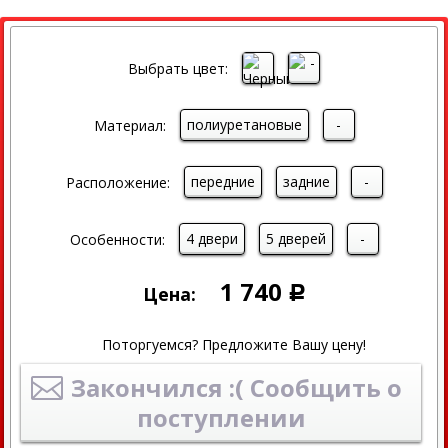
Выбрать цвет:
полиуретановые
-
Материал:
передние
задние
-
Расположение:
4 двери
5 дверей
-
Особенности:
1 740
Цена:
Р
Поторгуемся? Предложите Вашу цену!
Закончился :( Сообщить о
поступлении