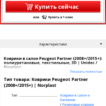
Купить сейчас
или
Купить в 1 клик
Характеристики
Коврики в салон Peugeot Partner (2008+/2015+):
полиуретановые, текстильные, 3D | Unidec /
Norplast
Показать полностью
Коврики Unidec
в атомобиль от компаниии Норпласт бывают
Тип товара: Коврики Peugeot Partner
из
полиуретана
и
текстиля
.
(2008+/2015+) | Norplast
Полиуретановые коврики для Peugeot
Partner (2008+/2015+)
Тип
Коврики в салон и
багажник
Все идут
с бортиками
, сделаны под каждую модель
/
Резиновые коврики