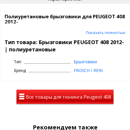
Полиуретановые брызговики для PEUGEOT 408
2012-
Автомобильные брызговики из
Показать полностью
полиуретана
Тип товара: Брызговики PEUGEOT 408 2012-
| полиуретановые
⊕ Морозоустойчивые
⊕ Надежно фиксируются, идеально
Тип
Брызговики
выполняют геометрию
Бренд
FROSCH / REIN
⊕ Используются круглый год - лето, осень,
зима, весна
⊕ Эластичные и практичные
⊕ Износоустойчивые, легко чистятся и
Все товары для тюнинга Peugeot 408
моются, простые в уходе
Автомобильные брызговики для PEUGEOT
408 2012-
Рекомендуем также
Износоустойчивый материал держится