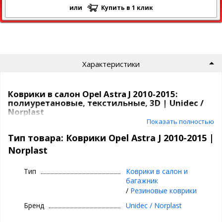
или
Купить в 1 клик
Характеристики
Коврики в салон Opel Astra J 2010-2015:
полиуретановые, текстильные, 3D | Unidec /
Norplast
Показать полностью
Коврики Unidec
в атомобиль от компаниии Норпласт бывают
Тип товара: Коврики Opel Astra J 2010-2015 |
из
полиуретана
и
текстиля
.
Norplast
Полиуретановые коврики для Opel Astra J
2010-2015
Тип
Коврики в салон и
багажник
Все идут
с бортиками
, сделаны под каждую модель
/
Резиновые коврики
индивидуально,
под родной крепеж
, бывают традиционные
и
3D
(лучше прилегают, больше закрывают).
Бренд
Unidec / Norplast