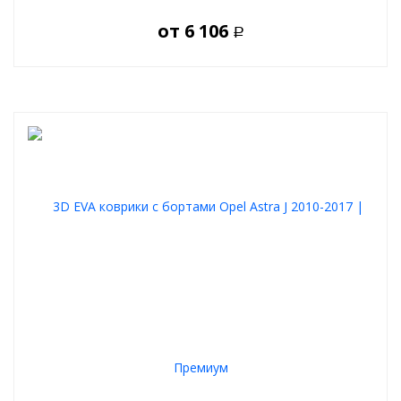
от
6 106
Р