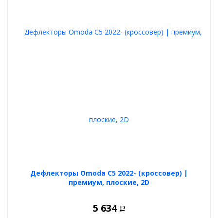
Для чего нужны эти премиальные 2D дефлекторы окон?
дефлекторы окон 2Д предназначены для отличной
вентиляции салона автомобиля при любой погоде
в движении осадки и брызги от луж не попадают в салон.
на парковке в жару можно приоткрыть окна, чтобы не
было парилки в авто, при этом открытые окна не видны
за дефлекторами.
после мойки при приоткрытых окнах выветривается
влага из салона зимой и летом.
проветривания при курении вейпов или табака.
Дефлекторы Omoda C5 2022- (кроссовер) |
премиум, плоские, 2D
5 634
Р