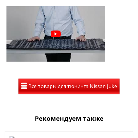
в уходе
Полиуретановые коврики
багажника на Nissan Juke
2011-/2014-
износостойкий материал хорошо ведет
себя на морозе
поверхность менее скользкая, чем у
пластикового, а напоминает резиновый
коврик
Все товары для тюнинга Nissan Juke
идеальное сочетание с вашим авто
лучшие лекала от завода
долговечность, стильный вид , идеальное
сочетание цены и положительных эмоций
Вы останетесь довольны!
Рекомендуем также