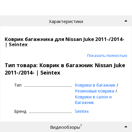
Характеристики
Коврик багажника для Nissan Juke 2011-/2014-
| Seintex
Коврик в багажник автомобиля |
Показать полностью
полиуретановый, Seintex
Тип товара: Коврик в багажник Nissan Juke
2011-/2014- | Seintex
⊕ высокие бортики, специальный рисунок
⊕ надежно фиксируется,идельно повторяет
Тип
Коврики в багажник
/
геометрию багажника вашего автомобиля
Резиновые коврики
/
авто
Коврики в салон и
⊕ используется каждый день круглый год -
багажник
лето, осень, зима, весна
Бренд
Seintex
⊕ не скользит, не лопается, не дубеет на
морозе, не пахнет - эластичный и практичный
1
Видеообзоры
⊕ износостоек, легко чистится и моется, прост