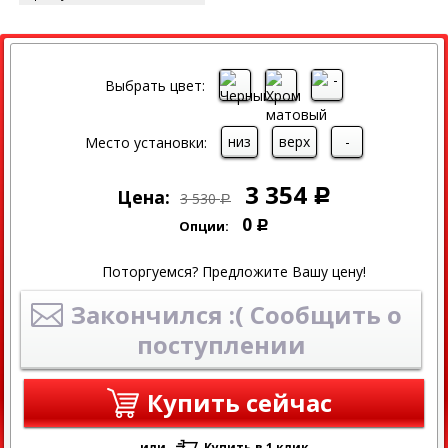
СКИДКА
Выбрать цвет:
низ
верх
-
Место установки:
3 354
Цена:
Р
3 530
Р
0
Опции:
Р
Поторгуемся? Предложите Вашу цену!
Закончился :( Сообщить о
поступлении
Купить сейчас
или
Купить в 1 клик