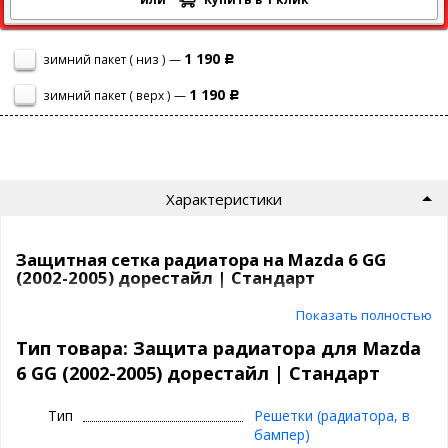
1 190
зимний пакет ( низ ) —
Р
1 190
зимний пакет ( верх ) —
Р
Характеристики
Защитная сетка радиатора на Mazda 6 GG
(2002-2005) дорестайл | Стандарт
Показать полностью
Сетка на радиатор Mazda 6 GG (2002-2005) дорестайл защитит
ваш автомобиль от насекомых, камней, мусора и выглядит
Тип товара: Защита радиатора для Mazda
просто отлично!
6 GG (2002-2005) дорестайл | Стандарт
Самый продаваемый вариант среди защитных сеток на
сегодня.
Тип
Решетки (радиатора, в
бампер)